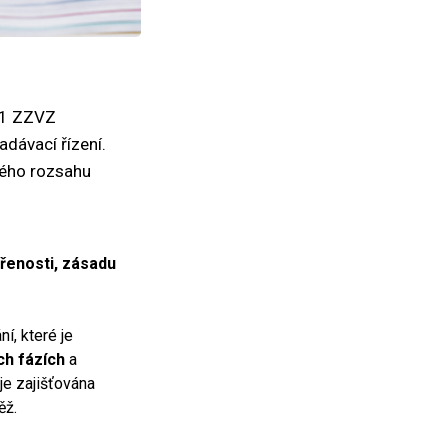
 31 ZZVZ
dávací řízení.
lého rozsahu
řenosti, zásadu
í, které je
ch fázích
a
je zajišťována
ěž.