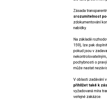
Zásada transparent
srozumitelnost p
zdokumentování komu
nabídky.
Na základě rozhodov
159), lze pak doplni
pokud jsou v zadavat
nekontrolovatelným,
pochybnosti o pravý
může nastat nezávis
V oblasti zadávání 
přihlížet také k z
vyžadovaná míra tran
veřejné zakázce.