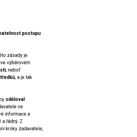
matelnost postupu
éto zásady je
t ve výběrovém
sti
, neboť
středků
, a je tak
aby
sděloval
davatele ve
vé informace a
 a řádný. Z
ní kroky zadavatele,