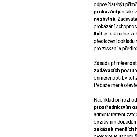
odpovídat/být přimě
prokázání
jen tako
nezbytné
. Zadavat
prokázání schopnost
lhůt
je pak nutné zo
předložení dokladu 
pro získání a předlo
Zásada přiměřenosti
zadávacích postu
přiměřenosti by tot
třebaže méně otevře
Například při rozho
prostřednictvím o
administrativní zát
pozitivním dopadům,
zakázek menších 
převyšovat úsporu f