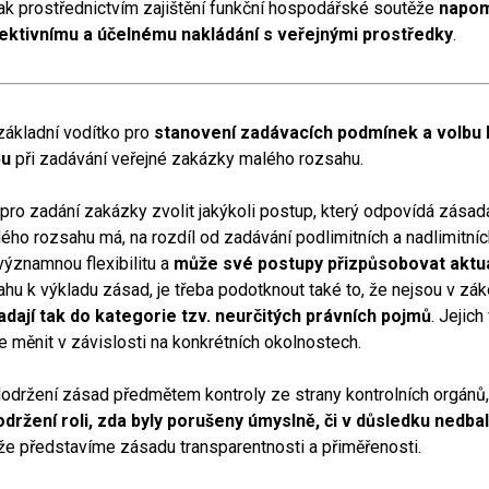
k prostřednictvím zajištění funkční hospodářské soutěže
napom
ktivnímu a účelnému nakládání s veřejnými prostředky
.
základní vodítko pro
stanovení zadávacích podmínek a volbu
pu
při zadávání veřejné zakázky malého rozsahu.
pro zadání zakázky zvolit jakýkoli postup, který odpovídá zása
ého rozsahu má, na rozdíl od zadávání podlimitních a nadlimitní
významnou flexibilitu a
může své postupy přizpůsobovat aktu
tahu k výkladu zásad, je třeba podotknout také to, že nejsou v zá
dají tak do kategorie tzv. neurčitých právních pojmů
. Jejich
 měnit v závislosti na konkrétních okolnostech.
dodržení zásad předmětem kontroly ze strany kontrolních orgánů
održení roli, zda byly porušeny úmyslně, či v důsledku nedbal
íže představíme zásadu transparentnosti a přiměřenosti.