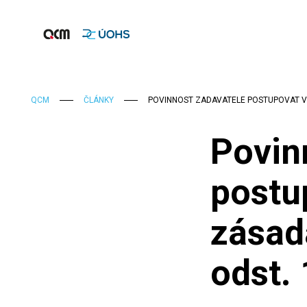
QCM
ČLÁNKY
POVINNOST ZADAVATELE POSTUPOVAT V 
Povin
postu
zásad
odst.