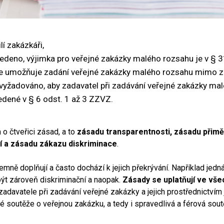
lí zakázkáři,
edeno, výjimka pro veřejné zakázky malého rozsahu je v §
že umožňuje zadání veřejné zakázky malého rozsahu mimo za
vyžadováno, aby zadavatel při zadávání veřejné zakázky ma
edené v § 6 odst. 1 až 3 ZZVZ.
o čtveřici zásad, a to
zásadu
transparentnosti, zásadu přimě
 a zásadu zákazu diskriminace
.
mně doplňují a často dochází k jejich překrývání. Například jednán
ýt zároveň diskriminační a naopak.
Zásady se uplatňují ve vše
adavatele při zadávání veřejné zakázky a jejich prostřednictvím 
 soutěže o veřejnou zakázku, a tedy i spravedlivá a férová sout