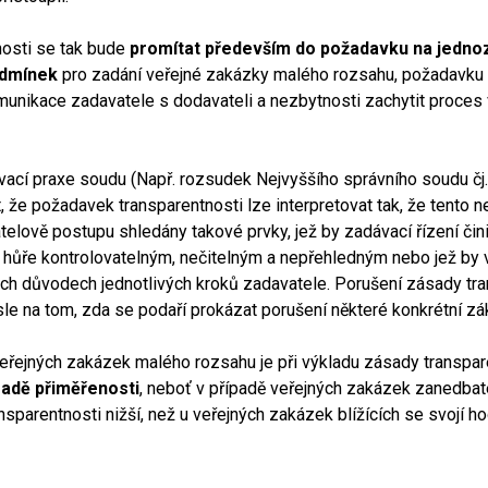
nosti se tak bude
promítat především do požadavku na jedno
odmínek
pro zadání veřejné zakázky malého rozsahu, požadavku
nikace zadavatele s dodavateli a nezbytnosti zachytit proces 
ací praxe soudu (Např. rozsudek Nejvyššího správního soudu čj
t, že požadavek transparentnosti lze interpretovat tak, že tento n
elově postupu shledány takové prvky, jež by zadávací řízení čini
 hůře kontrolovatelným, nečitelným a nepřehledným nebo jež by
ch důvodech jednotlivých kroků zadavatele. Porušení zásady tra
le na tom, zda se podaří prokázat porušení některé konkrétní zá
veřejných zakázek malého rozsahu je při výkladu zásady transpar
ásadě přiměřenosti
, neboť v případě veřejných zakázek zanedba
sparentnosti nižší, než u veřejných zakázek blížících se svojí h