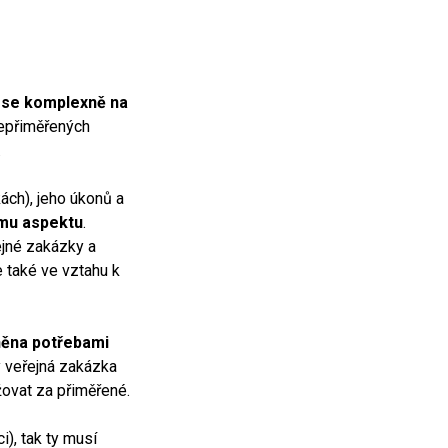
í se komplexně na
 nepřiměřených
.
ch), jeho úkonů a
ému aspektu
.
ejné zakázky a
 také ve vztahu k
ěna potřebami
y veřejná zakázka
ažovat za přiměřené.
), tak ty musí