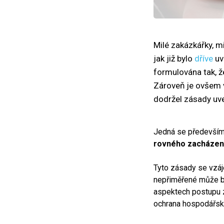
Milé zakázkářky, mi
jak již bylo
dříve
uv
formulována tak, 
Zároveň je ovšem 
dodržel zásady uv
Jedná se především 
rovného zacházení
Tyto zásady se vzáje
nepřiměřené může b
aspektech postupu z
ochrana hospodářské