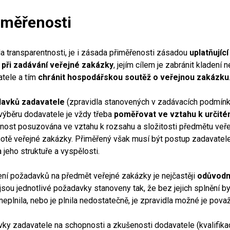
iměřenosti
 transparentnosti, je i zásada přiměřenosti zásadou
uplatňujíc
 při zadávání veřejné zakázky
, jejím cílem je zabránit kladení
tele a tím
chránit hospodářskou soutěž o veřejnou zakázku
davků zadavatele
(zpravidla stanovených v zadávacích podmínká
výběru dodavatele je vždy třeba
poměřovat ve vztahu k určit
řenost posuzována ve vztahu k rozsahu a složitosti předmětu veř
tě veřejné zakázky. Přiměřený však musí být postup zadavatele
 jeho struktuře a vyspělosti.
ní požadavků na předmět veřejné zakázky je nejčastěji
odůvodn
jsou jednotlivé požadavky stanoveny tak, že bez jejich splnění b
eplnila, nebo je plnila nedostatečně, je zpravidla možné je pov
ky zadavatele na schopnosti a zkušenosti dodavatele (kvalifikaci