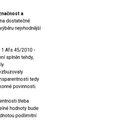
značnost a
 na dostatečné
výběru nejvhodnější
. 1 Afs 45/2010 -
ení splněn tehdy,
ly
 vzbuzovaly
nsparentnosti tedy
konné povinnosti.
entnosti třeba
telné hodnoty bude
odnotou podlimitní