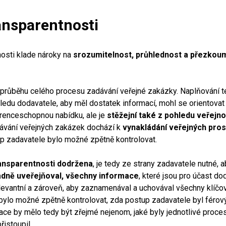
ansparentnosti
osti klade nároky na
srozumitelnost, průhlednost a přezkou
 průběhu celého procesu zadávání veřejné zakázky. Naplňování t
hledu dodavatele, aby měl dostatek informací, mohl se orientova
urenceschopnou nabídku, ale je
stěžejní také z pohledu veřejno
ávání veřejných zakázek dochází k
vynakládání veřejných pro
p zadavatele bylo možné zpětně kontrolovat.
ansparentnosti dodržena
, je tedy ze strany zadavatele nutné, 
adně uveřejňoval, všechny informace
, které jsou pro účast do
levantní a zároveň, aby zaznamenával a uchovával všechny klíčo
bylo možné zpětně kontrolovat, zda postup zadavatele byl férový
e by mělo tedy být zřejmé nejenom, jaké byly jednotlivé proces
řistoupil.