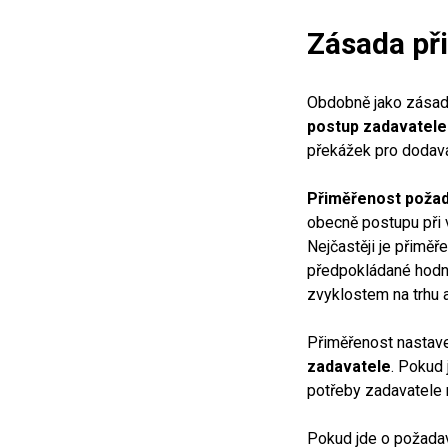
Zásada př
Obdobně jako zásada
postup zadavatele
překážek pro dodava
Přiměřenost poža
obecně postupu při 
Nejčastěji je přimě
předpokládané hodno
zvyklostem na trhu a
Přiměřenost nastave
zadavatele
. Pokud 
potřeby zadavatele n
Pokud jde o požadav