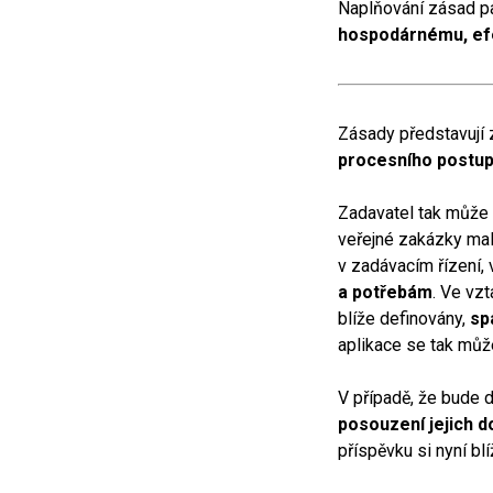
Naplňování zásad pa
hospodárnému, efe
Zásady představují 
procesního postu
Zadavatel tak může 
veřejné zakázky mal
v zadávacím řízení, 
a potřebám
. Ve vz
blíže definovány,
spa
aplikace se tak může
V případě, že bude 
posouzení jejich d
příspěvku si nyní bl