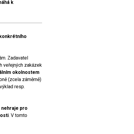
áhá k
 konkrétního
dám. Zadavatel
ch veřejných zakázek
álním okolnostem
koně (zcela záměrně)
 výklad resp.
,
nehraje pro
osti
. V tomto