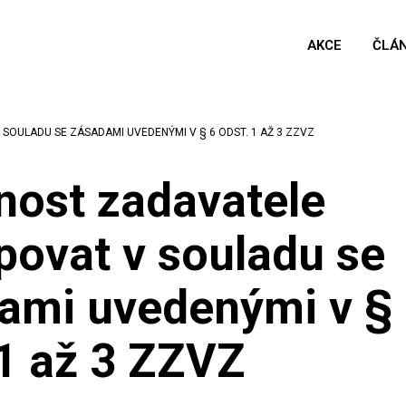
AKCE
ČLÁ
SOULADU SE ZÁSADAMI UVEDENÝMI V § 6 ODST. 1 AŽ 3 ZZVZ
nost zadavatele
povat v souladu se
ami uvedenými v §
 1 až 3 ZZVZ