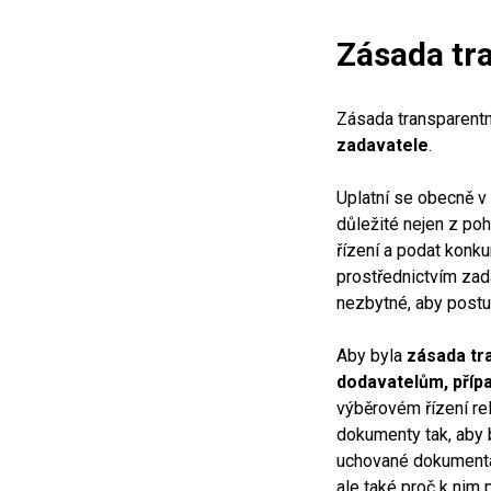
Zásada tr
Zásada transparentn
zadavatele
.
Uplatní se obecně v
důležité nejen z po
řízení a podat konk
prostřednictvím zad
nezbytné, aby postu
Aby byla
zásada tr
dodavatelům, příp
výběrovém řízení re
dokumenty tak, aby 
uchované dokumentac
ale také proč k nim p