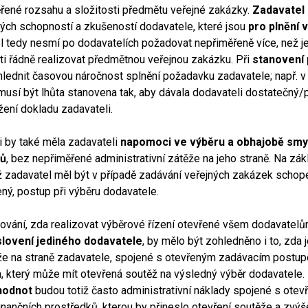
řené rozsahu a složitosti předmětu veřejné zakázky.
Zadavatel
vých schopností a zkušeností dodavatele, které jsou
pro plnění 
el tedy nesmí po dodavatelích požadovat nepřiměřeně více, než j
i řádně realizovat předmětnou veřejnou zakázku. Při
stanovení 
hlednit časovou náročnost splnění požadavku zadavatele; např. v
musí být lhůta stanovena tak, aby dávala dodavateli dostatečný/
žení dokladu zadavateli.
 by také měla zadavateli
napomoci ve výběru a obhajobě smy
pů
, bez nepřiměřené administrativní zátěže na jeho straně. Na zá
iž zadavatel měl být v případě zadávání veřejných zakázek schop
ný, postup při výběru dodavatele.
dování, zda realizovat výběrové řízení otevřené všem dodavatelů
slovení jediného dodavatele
, by mělo být zohledněno i to, zda 
ěže na straně zadavatele, spojené s otevřeným zadávacím postu
 který může mít otevřená soutěž na výsledný výběr dodavatele.
hodnot
budou totiž často administrativní náklady spojené s ote
inančních prostředků, kterou by přineslo otevření soutěže a zvýš