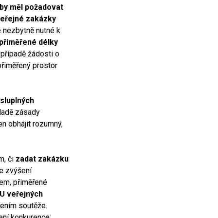
 by měl požadovat
veřejné zakázky
e nezbytně nutné k
přiměřené délky
 případě žádosti o
přiměřený prostor
sluplných
kladě zásady
en obhájit rozumný,
m, či
zadat zakázku
je zvýšení
pem, přiměřené
U veřejných
vřením soutěže
ení konkurence;