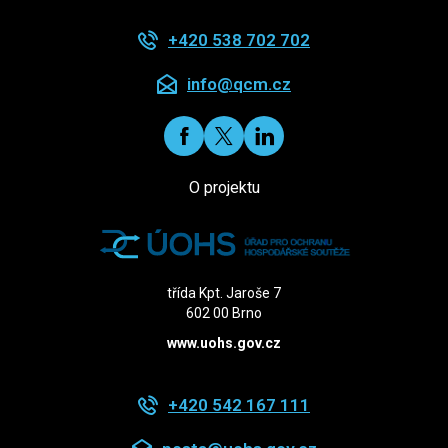
+420 538 702 702
info@qcm.cz
O projektu
třída Kpt. Jaroše 7
602 00 Brno
www.
uohs.gov
.cz
+420 542 167 111