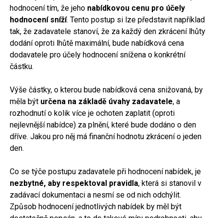
hodnocení tím, že jeho
nabídkovou cenu pro účely
hodnocení sníží
. Tento postup si lze představit například
tak, že zadavatele stanoví, že za každý den zkrácení lhůty
dodání oproti lhůtě maximální, bude nabídková cena
dodavatele pro účely hodnocení snížena o konkrétní
částku.
Výše částky, o kterou bude nabídková cena snižovaná, by
měla být
určena na základě úvahy zadavatele
, a
rozhodnutí o kolik více je ochoten zaplatit (oproti
nejlevnější nabídce) za plnění, které bude dodáno o den
dříve. Jakou pro něj má finanční hodnotu zkrácení o jeden
den.
Co se týče postupu zadavatele při hodnocení nabídek, je
nezbytné, aby respektoval pravidla
, která si stanovil v
zadávací dokumentaci a nesmí se od nich odchýlit.
Způsob hodnocení jednotlivých nabídek by měl být