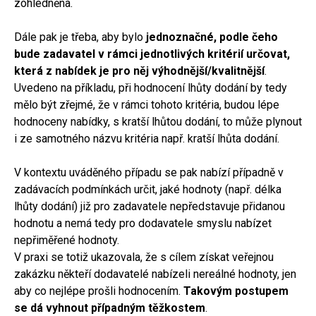
zohledněna.
Dále pak je třeba, aby bylo
jednoznačné, podle čeho
bude zadavatel v rámci jednotlivých kritérií určovat,
která z nabídek je pro něj výhodnější/kvalitnější
.
Uvedeno na příkladu, při hodnocení lhůty dodání by tedy
mělo být zřejmé, že v rámci tohoto kritéria, budou lépe
hodnoceny nabídky, s kratší lhůtou dodání, to může plynout
i ze samotného názvu kritéria např. kratší lhůta dodání.
V kontextu uváděného případu se pak nabízí případně v
zadávacích podmínkách určit, jaké hodnoty (např. délka
lhůty dodání) již pro zadavatele nepředstavuje přidanou
hodnotu a nemá tedy pro dodavatele smyslu nabízet
nepřiměřené hodnoty.
V praxi se totiž ukazovala, že s cílem získat veřejnou
zakázku někteří dodavatelé nabízeli nereálné hodnoty, jen
aby co nejlépe prošli hodnocením.
Takovým postupem
se dá vyhnout případným těžkostem
.