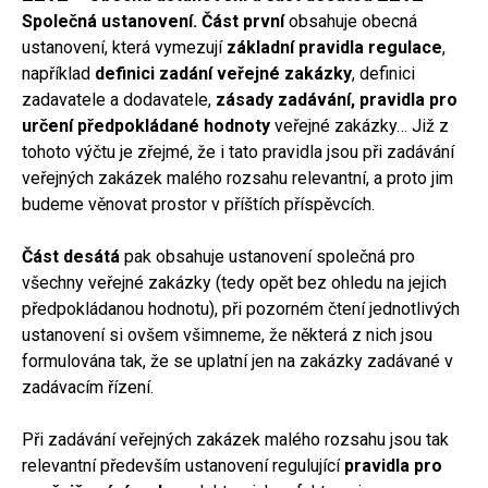
Společná ustanovení. Část první
obsahuje obecná
ustanovení, která vymezují
základní pravidla regulace
,
například
definici zadání veřejné zakázky
, definici
zadavatele a dodavatele,
zásady zadávání, pravidla pro
určení předpokládané hodnoty
veřejné zakázky… Již z
tohoto výčtu je zřejmé, že i tato pravidla jsou při zadávání
veřejných zakázek malého rozsahu relevantní, a proto jim
budeme věnovat prostor v příštích příspěvcích.
Část desátá
pak obsahuje ustanovení společná pro
všechny veřejné zakázky (tedy opět bez ohledu na jejich
předpokládanou hodnotu), při pozorném čtení jednotlivých
ustanovení si ovšem všimneme, že některá z nich jsou
formulována tak, že se uplatní jen na zakázky zadávané v
zadávacím řízení.
Při zadávání veřejných zakázek malého rozsahu jsou tak
relevantní především ustanovení regulující
pravidla pro