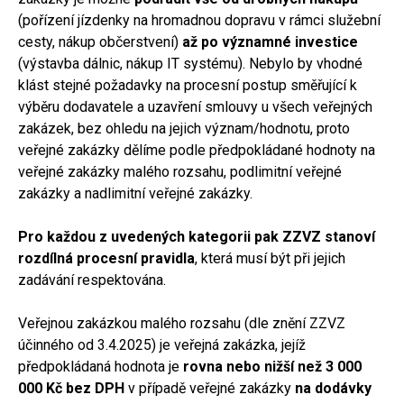
(pořízení jízdenky na hromadnou dopravu v rámci služební
cesty, nákup občerstvení)
až po významné investice
(výstavba dálnic, nákup IT systému). Nebylo by vhodné
klást stejné požadavky na procesní postup směřující k
výběru dodavatele a uzavření smlouvy u všech veřejných
zakázek, bez ohledu na jejich význam/hodnotu, proto
veřejné zakázky dělíme podle předpokládané hodnoty na
veřejné zakázky malého rozsahu, podlimitní veřejné
zakázky a nadlimitní veřejné zakázky.
Pro každou z uvedených kategorii pak ZZVZ stanoví
rozdílná procesní pravidla
, která musí být při jejich
zadávání respektována.
Veřejnou zakázkou malého rozsahu (dle znění ZZVZ
účinného od 3.4.2025) je veřejná zakázka, jejíž
předpokládaná hodnota je
rovna nebo nižší než 3 000
000 Kč bez DPH
v případě veřejné zakázky
na dodávky