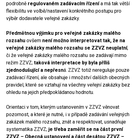
podrobně
regulovaném zadávacím řízení
a má tak větší
flexibilitu ve volbě/nastavení konkrétního postupu pro
výběr dodavatele veřejné zakázky.
Předmětnou výjimku pro veřejné zakázky malého
rozsahu
ovšem
není možno interpretovat tak, že na
veřejné zakázky malého rozsahu se ZZVZ neuplatní
,
či že veřejné zakázky malého rozsahu se zadávají mimo
režim ZZVZ;
taková interpretace by byla příliš
zjednodušující a nepřesn
á. ZZVZ totiž nereguluje pouze
zadávací řízení, ale obsahuje i množství dalších obecných
pravidel, které se vztahují na všechny veřejní zakázky bez
ohledu na jejich předpokládanou hodnotu.
Orientaci v tom, kterým ustanovením v ZZVZ věnovat
pozornost, a které je nutné, i v případě zadávání veřejných
zakázek malého rozsahu, znát a respektovat, usnadňuje
systematika ZZVZ;
je třeba zaměřit se na část první
ZZVZ – Obecná ustanovení a část desátou ZZVZ –