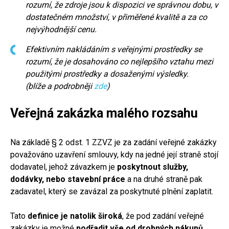
rozumí, že zdroje jsou k dispozici ve správnou dobu, v
dostatečném množství, v přiměřené kvalitě a za co
nejvýhodnější cenu.
Efektivním nakládáním s veřejnými prostředky se
rozumí, že je dosahováno co nejlepšího vztahu mezi
použitými prostředky a dosaženými výsledky.
(blíže a podrobněji
zde
)
Veřejná zakázka malého rozsahu
Na základě § 2 odst. 1 ZZVZ je za zadání veřejné zakázky
považováno uzavření smlouvy, kdy na jedné její straně stojí
dodavatel, jehož závazkem je
poskytnout služby,
dodávky, nebo stavební práce
a na druhé straně pak
zadavatel, který se zavázal za poskytnuté plnění zaplatit.
Tato
definice je natolik široká
, že pod zadání veřejné
zakázky je možné
podřadit vše od drobných nákupů