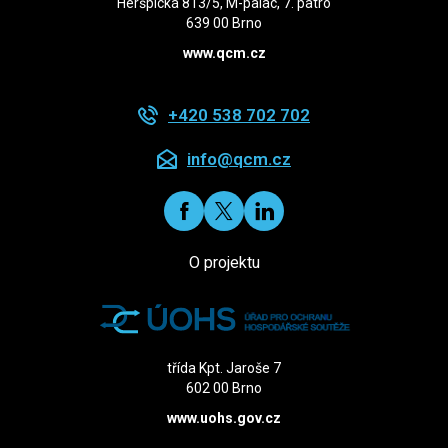
Heršpická 813/5, M-palác, 7. patro
639 00 Brno
www.qcm.cz
+420 538 702 702
info@qcm.cz
O projektu
třída Kpt. Jaroše 7
602 00 Brno
www.
uohs.gov
.cz